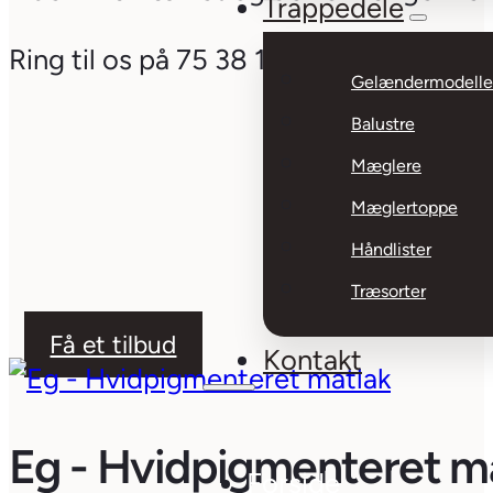
Trappedele
Ring til os på 75 38 19 78, og få person
Gelændermodelle
Balustre
Mæglere
Mæglertoppe
Håndlister
Træsorter
Få et tilbud
Kontakt
Eg - Hvidpigmenteret m
Forside