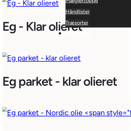
Mæglertoppe
Håndlister
Eg - Klar olieret
Træsorter
Kontakt
Eg parket - klar olieret