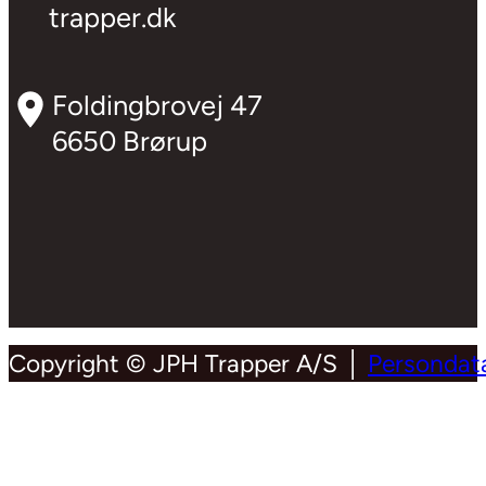
trapper.dk
Foldingbrovej 47
6650 Brørup
Copyright © JPH Trapper A/S │
Persondata