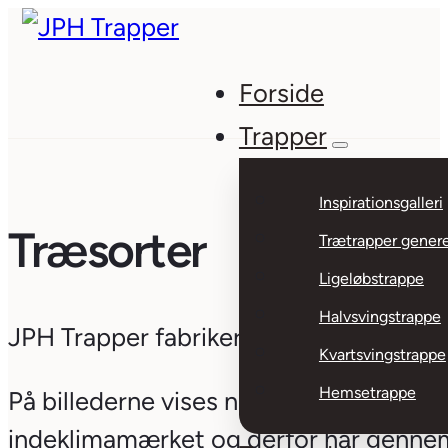
Forside
Trapper
Inspirationsgalleri
Træsorter
Trætrapper genere
Ligeløbstrappe
Halvsvingstrappe
JPH Trapper fabrikerer udelukkende træt
Kvartsvingstrappe
Hemsetrappe
På billederne vises nogle træsorter med
indeklimamærket og derfor har gennem