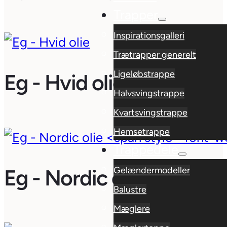
Trapper
Inspirationsgalleri
Trætrapper generelt
Ligeløbstrappe
Eg - Hvid olie
Halvsvingstrappe
Kvartsvingstrappe
Hemsetrappe
Trappedele
Eg - Nordic olie
Gelændermodeller
(tæt på usynlig)
Balustre
Mæglere